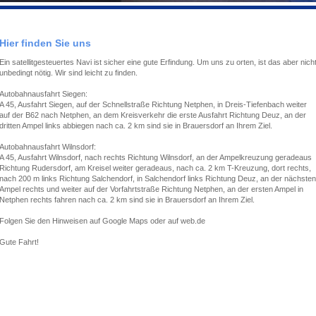
Hier finden Sie uns
Ein satellitgesteuertes Navi ist sicher eine gute Erfindung. Um uns zu orten, ist das aber nich
unbedingt nötig. Wir sind leicht zu finden.
Autobahnausfahrt Siegen:
A 45, Ausfahrt Siegen, auf der Schnellstraße Richtung Netphen, in Dreis-Tiefenbach weiter
auf der B62 nach Netphen, an dem Kreisverkehr die erste Ausfahrt Richtung Deuz, an der
dritten Ampel links abbiegen nach ca. 2 km sind sie in Brauersdorf an Ihrem Ziel .
Autobahnausfahrt Wilnsdorf:
A 45, Ausfahrt Wilnsdorf, nach rechts Richtung Wilnsdorf, an der Ampelkreuzung geradeaus
Richtung Rudersdorf, am Kreisel weiter geradeaus, nach ca. 2 km T-Kreuzung, dort rechts,
nach 200 m links Richtung Salchendorf, in Salchendorf links Richtung Deuz, an der nächsten
Ampel rechts und weiter auf der Vorfahrtstraße Richtung Netphen, an der ersten Ampel in
Netphen rechts fahren nach ca. 2 km sind sie in Brauersdorf an Ihrem Ziel.
Folgen Sie den Hinweisen auf Google Maps oder auf web.de
Gute Fahrt!