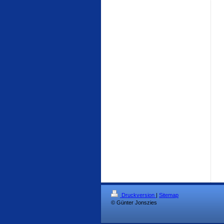
Druckversion
|
Sitemap
© Günter Jonszies