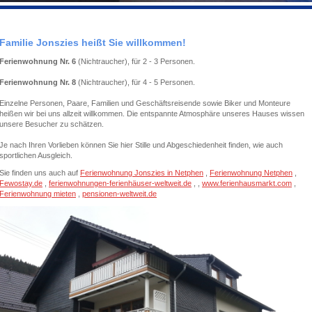
Familie Jonszies heißt Sie willkommen!
Ferienwohnung Nr. 6
(Nichtraucher), für 2 - 3 Personen.
Ferienwohnung Nr. 8
(Nichtraucher), für 4 - 5 Personen.
Einzelne Personen, Paare, Familien und Geschäftsreisende sowie Biker und Monteure
heißen wir bei uns allzeit willkommen. Die entspannte Atmosphäre unseres Hauses wissen
unsere Besucher zu schätzen.
Je nach Ihren Vorlieben können Sie hier Stille und Abgeschiedenheit finden, wie auch
sportlichen Ausgleich.
Sie finden uns auch auf
Ferienwohnung Jonszies in Netphen
,
Ferienwohnung Netphen
,
Fewostay.de
,
ferienwohnungen-ferienhäuser-weltweit.de
, ,
www.ferienhausmarkt.com
,
Ferienwohnung mieten
,
pensionen-weltweit.de